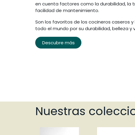
en cuenta factores como la durabilidad, la t
facilidad de mantenimiento.
Son los favoritos de los cocineros caseros y
todo el mundo por su durabilidad, belleza y 
Descubre más
Secciones de Distrinox
Infor
Horno y Air Fryer
Envío 
Menaje de cocina
Pregun
Utensilios de cocina
Ayuda
Cubiertos de mesa
Condi
Vajilla
Términ
Nuestras colecci
Botellas y termos
Políti
Organiza la cocina
Políti