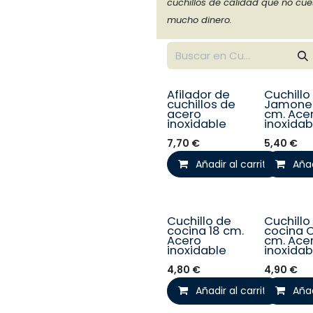
cuchillos de calidad que no cue
mucho dinero.
Afilador de
Cuchillo
cuchillos de
Jamoner
acero
cm. Ace
inoxidable
inoxidab
7,70
€
5,40
€
Añadir al carrito
Añad
Cuchillo de
Cuchillo
cocina 18 cm.
cocina C
Acero
cm. Ace
inoxidable
inoxidab
4,80
€
4,90
€
Añadir al carrito
Añad