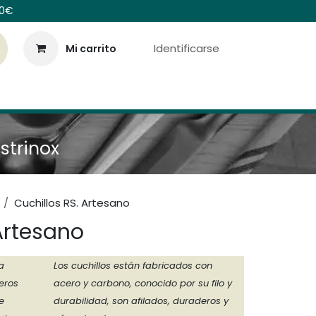
00€
Identificarse
Mi carrito
Colecciones
Contáctenos
istrinox
Cuchillos RS. Artesano
Artesano
a
Los cuchillos están fabricados con
eros
acero y carbono, conocido por su filo y
e
durabilidad, son afilados, duraderos y