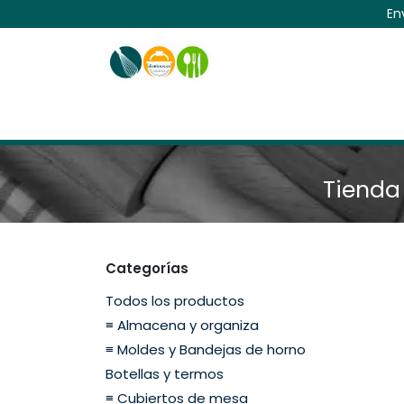
Ir al contenido
En
Inicio
Horno
Menaje
Utensilios
Tienda 
Categorías
Todos los productos
≡ Almacena y organiza
≡ Moldes y Bandejas de horno
Botellas y termos
≡ Cubiertos de mesa