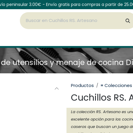
vío peninsular 3.00€ - Envío gratis para compras a partir de 25.
Cubiertos
Vajilla de mesa
Botellas
Organiza
de utensilios y menaje de cocina D
Productos
≡ Colecciones
Cuchillos RS. 
La colección RS. Artesano es un
excelente opción para los cocin
caseros que buscan un juego d