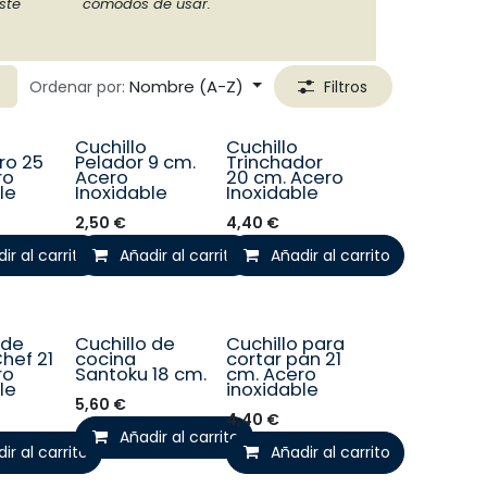
ste
cómodos de usar.
Nombre (A-Z)
Ordenar por:
Filtros
Cuchillo
Cuchillo
o 25
Pelador 9 cm.
Trinchador
ro
Acero
20 cm. Acero
le
Inoxidable
Inoxidable
2,50
€
4,40
€
ir al carrito
Añadir al carrito
Añadir al carrito
 de
Cuchillo de
Cuchillo para
hef 21
cocina
cortar pan 21
ro
Santoku 18 cm.
cm. Acero
le
inoxidable
5,60
€
4,40
€
Añadir al carrito
ir al carrito
Añadir al carrito