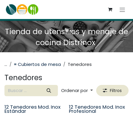
Ir al contenido
Tienda de utensilios y menaje de
cocina Distrinox
...
≡ Cubiertos de mesa
Tenedores
Tenedores
Ordenar por
Filtros
12 Tenedores Mod. Inox
12 Tenedores Mod. Inox
Seleccione un tamaño
Seleccione un tamaño
Estándar
Profesional