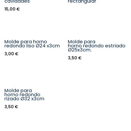
Seleccione un tamaño
cavidades
rectangular
15,00
€
Molde para horno
Molde para
redondo liso Ø24 x3cm
horno redondo estriado
Ø25x3cm.
3,00
€
3,50
€
Molde para
horno redondo
rizado Ø32 x3cm
3,50
€