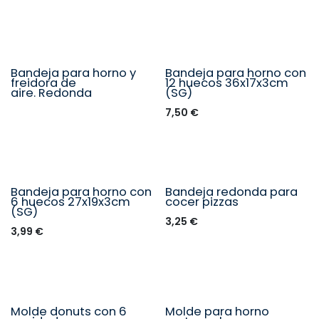
Bandeja para horno y
Bandeja para horno con
Seleccione un tamaño
freidora de
12 huecos 36x17x3cm
aire. Redonda
(SG)
7,50
€
Bandeja para horno con
Bandeja redonda para
6 huecos 27x19x3cm
cocer pizzas
(SG)
3,25
€
3,99
€
Molde donuts con 6
Molde para horno