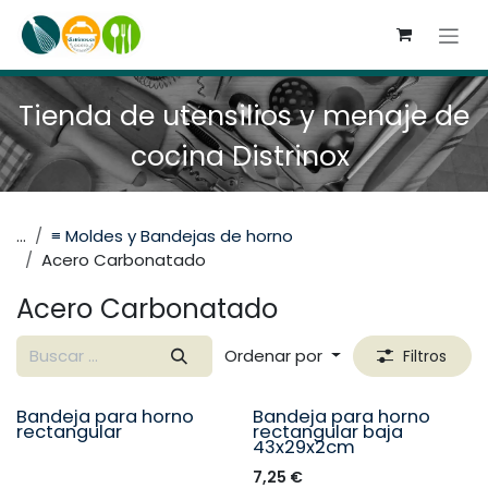
Ir al contenido
Tienda de utensilios y menaje de
cocina Distrinox
...
≡ Moldes y Bandejas de horno
Acero Carbonatado
Acero Carbonatado
Ordenar por
Filtros
Bandeja para horno
Bandeja para horno
Seleccione un tamaño
rectangular
rectangular baja
43x29x2cm
7,25
€