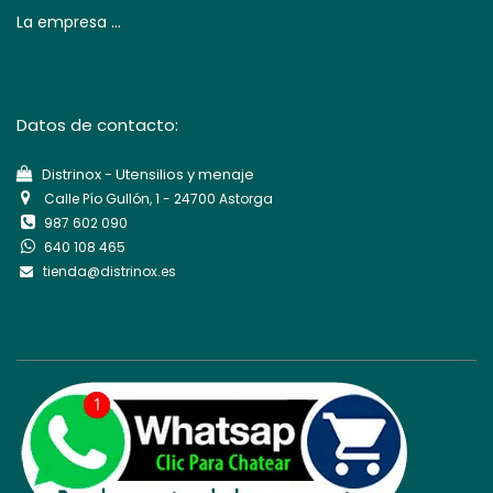
La empresa ...
Datos de contacto:
Di​strinox - Utensilios y menaje
Calle Pío Gullón, 1 - 24700 Astorga
987 602 090
640 108 465
tienda@distrinox.es