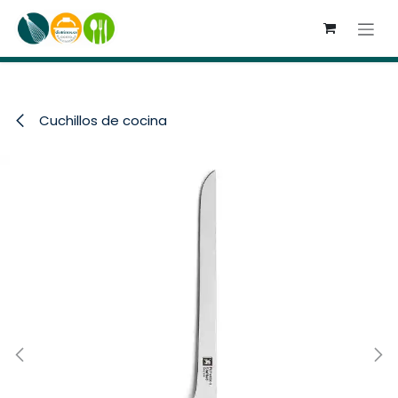
Ir al contenido
Cuchillos de cocina