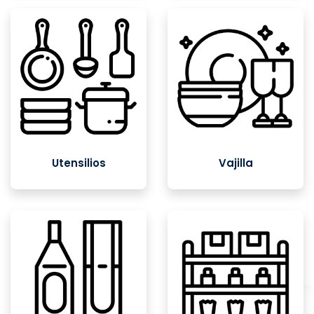
Utensilios
Vajilla