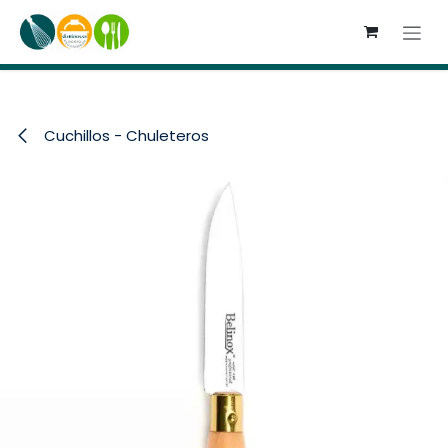
Ir al contenido
Cuchillos - Chuleteros