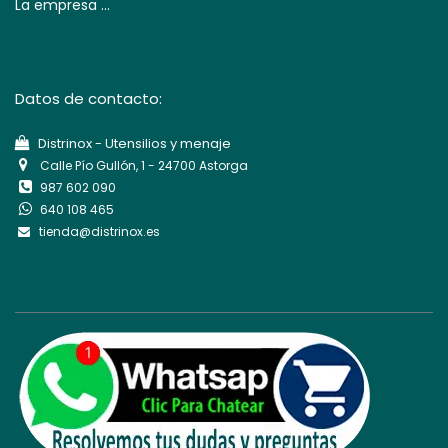
La empresa ...
Datos de contacto:
Di​strinox - Utensilios y menaje
Calle Pío Gullón, 1 - 24700 Astorga
987 602 090
640 108 465
tienda@distrinox.es