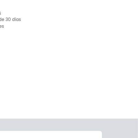
s
de 30 días
es