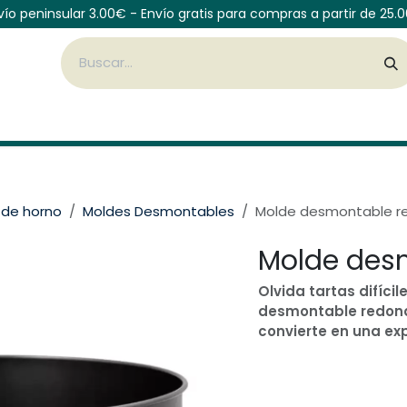
vío peninsular 3.00€ - Envío gratis para compras a partir de 25.
Cubiertos
Vajilla de mesa
Botellas
Organiza
 de horno
Moldes Desmontables
Molde desmontable r
Molde des
Olvida tartas difíci
desmontable redondo
convierte en una ex