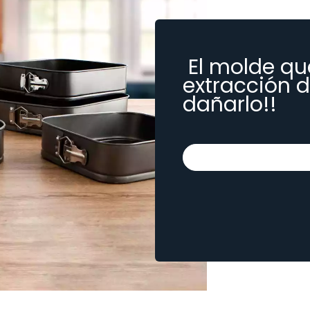
El molde que
extracción d
dañarlo!!
Seleccione el tamañ