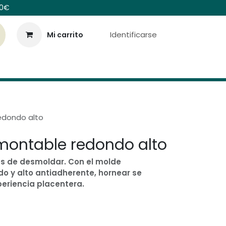
00€
Identificarse
Mi carrito
Colecciones
Contáctenos
edondo alto
montable redondo alto
les de desmoldar. Con el molde
 y alto antiadherente, hornear se
periencia placentera.