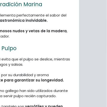
radición Marina
plementa perfectamente el sabor del
astronómica inolvidable.
rmosos nudos y vetas de la madera
,
tador.
 Pulpo
a
evita que el pulpo se deslice, mientras
ugos y salsas.
 por su durabilidad y aroma
e para garantizar su longevidad.
no gallego han sido utilizados durante
ra servir pulpo recién capturado.
os también son
versátiles y pueden