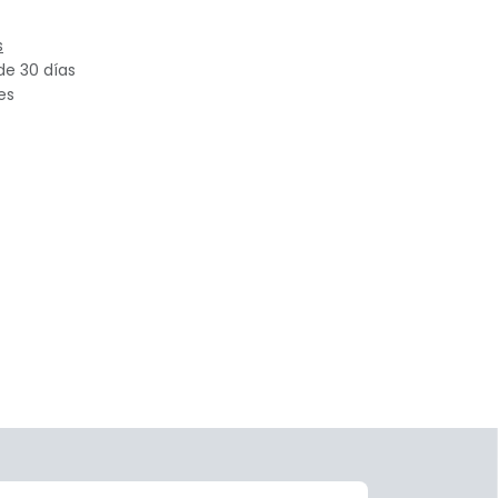
s
de 30 días
es