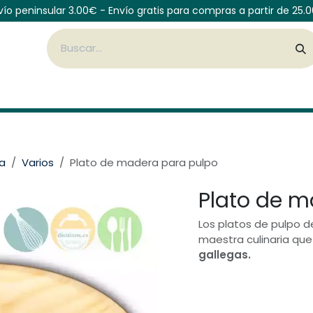
vío peninsular 3.00€ - Envío gratis para compras a partir de 25.
Cubiertos
Vajilla de mesa
Botellas
Organiza
na
Varios
Plato de madera para pulpo
Plato de m
Los platos de pulpo 
maestra culinaria qu
gallegas.