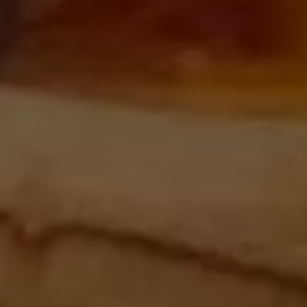
mación comercial:
Distrinox: