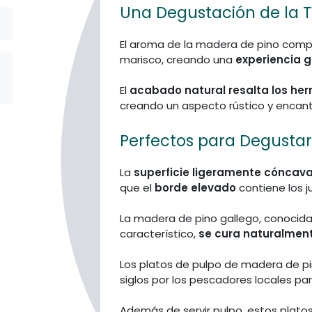
Una Degustación de la T
El aroma de la madera de pino com
marisco, creando una
experiencia g
El
acabado natural resalta los he
creando un aspecto rústico y encan
Perfectos para Degustar
La
superficie ligeramente cóncav
que el
borde elevado
contiene los j
La madera de pino gallego, conocida
característico,
se cura naturalment
Los platos de pulpo de madera de pi
siglos por los pescadores locales pa
Además de servir pulpo, estos plat